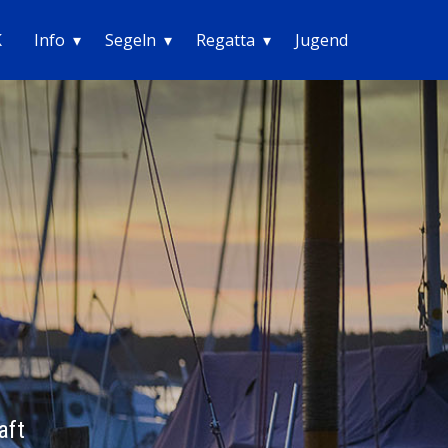
K
Info
Segeln
Regatta
Jugend
aft