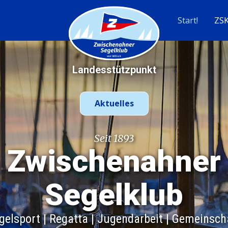
Start!
ZS
Landesstützpunkt
Aktuelles
Seit 1893
Zwischenahner
Segelklub
gelsport | Regatta | Jugendarbeit | Gemeinsch