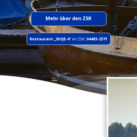
Mehr über den ZSK
Restaurant „BOJE-4“
im ZSK:
04403-2571