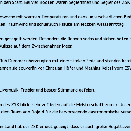
 den Start. Bei vier Booten waren Seglerinnen und Segler des ZSK 
rwoche mit warmen Temperaturen und ganz unterschiedlichen Bedi
ten Traumwind und schließlich Flaute am letzten Wettfahrttag.
n gesegelt werden. Besonders die Rennen sechs und sieben boten
 Kulisse auf dem Zwischenahner Meer.
Club Dümmer überzeugten mit einer starken Serie und standen bere
annen sie souverän vor Christian Höfer und Mathias Keitzl vom ES
ivemusik, Freibier und bester Stimmung gefeiert.
es ZSK blickt sehr zufrieden auf die Meisterschaft zurück. Unser D
ie dem Team von Boje 4 für die hervorragende gastronomische Verso
an Land hat der ZSK erneut gezeigt, dass er auch große Regattavera