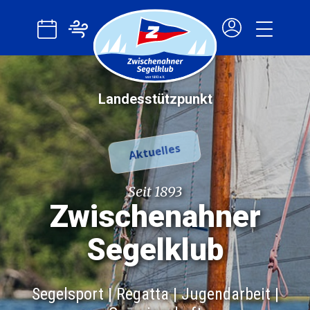
Start!
ZSK
Info
Landesstützpunkt
Segeln
Regatta
Aktuelles
Jugend
Seit 1893
Zwischenahner
Segelklub
Segelsport | Regatta | Jugendarbeit |