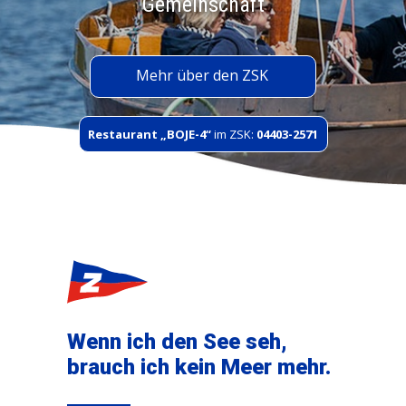
Gemeinschaft
Mehr über den ZSK
Restaurant „BOJE-4“
im ZSK:
04403-2571
Wenn ich den See seh,
brauch ich kein Meer mehr.