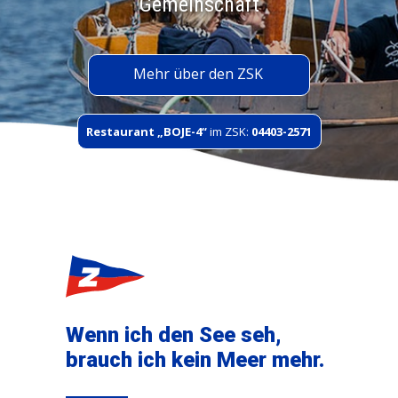
Gemeinschaft
Mehr über den ZSK
Restaurant „BOJE-4“
im ZSK:
04403-2571
Wenn ich den See seh,
brauch ich kein Meer mehr.