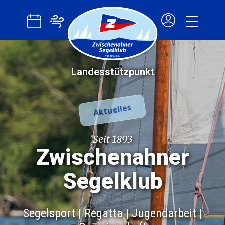
Start!
ZSK
Info
Landesstützpunkt
Segeln
Regatta
Aktuelles
Jugend
Seit 1893
Zwischenahner
Segelklub
Segelsport | Regatta | Jugendarbeit |